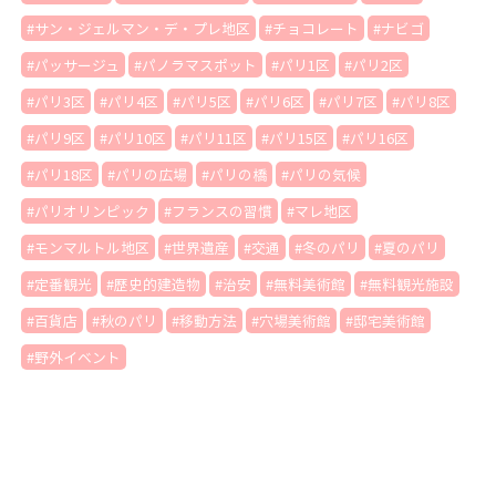
サン・ジェルマン・デ・プレ地区
チョコレート
ナビゴ
パッサージュ
パノラマスポット
パリ1区
パリ2区
パリ3区
パリ4区
パリ5区
パリ6区
パリ7区
パリ8区
パリ9区
パリ10区
パリ11区
パリ15区
パリ16区
パリ18区
パリの広場
パリの橋
パリの気候
パリオリンピック
フランスの習慣
マレ地区
モンマルトル地区
世界遺産
交通
冬のパリ
夏のパリ
定番観光
歴史的建造物
治安
無料美術館
無料観光施設
百貨店
秋のパリ
移動方法
穴場美術館
邸宅美術館
野外イベント