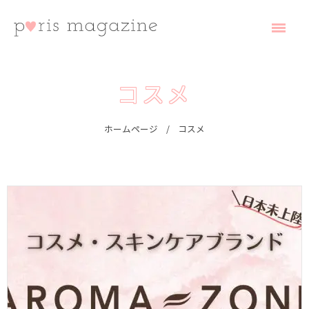
コ
ン
テ
ン
ツ
へ
paris magazine
ス
キ
コスメ
ッ
プ
ホームページ
コスメ