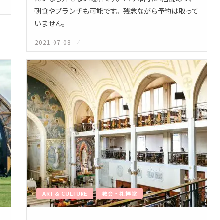
朝食やブランチも可能です。残念ながら予約は取って
いません。
2021-07-08
投
稿
日:
ART & CULTURE
教会・礼拝堂