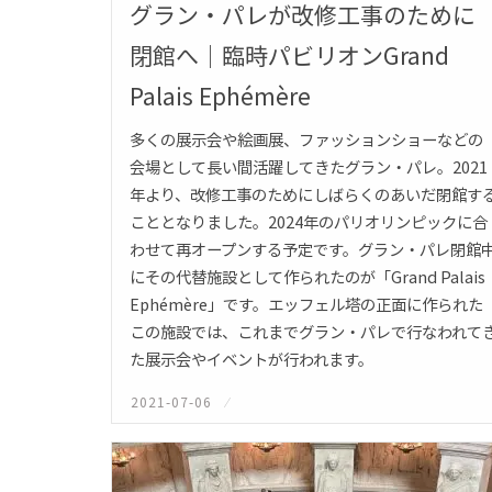
グラン・パレが改修工事のために
閉館へ｜臨時パビリオンGrand
Palais Ephémère
多くの展示会や絵画展、ファッションショーなどの
会場として長い間活躍してきたグラン・パレ。2021
年より、改修工事のためにしばらくのあいだ閉館す
こととなりました。2024年のパリオリンピックに合
わせて再オープンする予定です。グラン・パレ閉館
にその代替施設として作られたのが「Grand Palais
Ephémère」です。エッフェル塔の正面に作られた
この施設では、これまでグラン・パレで行なわれて
た展示会やイベントが行われます。
2021-07-06
投
稿
日: