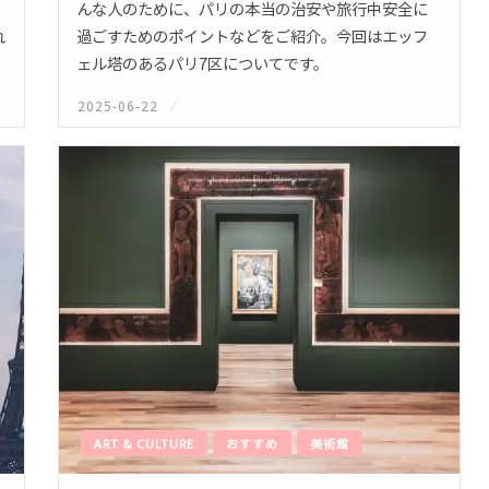
んな人のために、パリの本当の治安や旅行中安全に
れ
過ごすためのポイントなどをご紹介。今回はエッフ
ェル塔のあるパリ7区についてです。
2025-06-22
投
稿
日:
ART & CULTURE
おすすめ
美術館