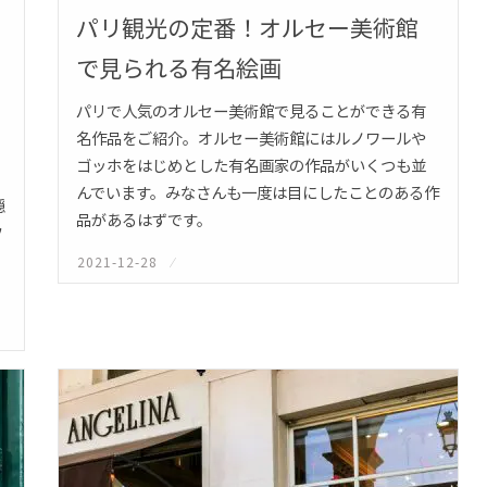
パリ観光の定番！オルセー美術館
で見られる有名絵画
パリで人気のオルセー美術館で見ることができる有
名作品をご紹介。オルセー美術館にはルノワールや
ゴッホをはじめとした有名画家の作品がいくつも並
んでいます。みなさんも一度は目にしたことのある作
隠
品があるはずです。
フ
2021-12-28
投
稿
日: