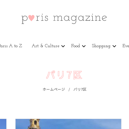
Paris A to Z
Art & Culture
Food
Shopping
Eve
パリ7区
ホームページ
パリ7区