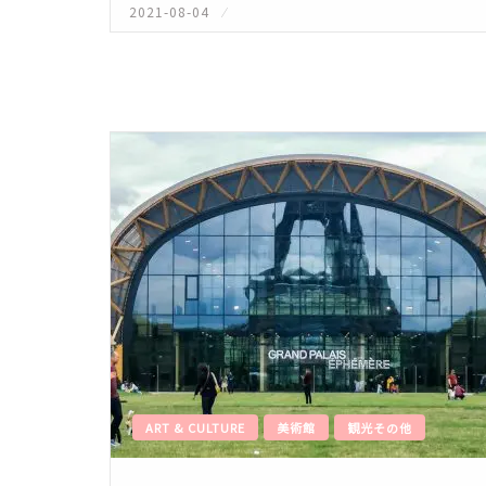
2021-08-04
投
稿
日:
ART & CULTURE
美術館
観光その他