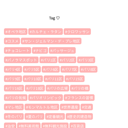
Tag ♡
オペラ地区
カルチェ・ラタン
クロワッサン
コスメ
サン・ジェルマン・デ・プレ地区
チョコレート
ナビゴ
パッサージュ
パノラマスポット
パリ1区
パリ2区
パリ3区
パリ4区
パリ5区
パリ6区
パリ7区
パリ8区
パリ9区
パリ10区
パリ11区
パリ15区
パリ16区
パリ18区
パリの広場
パリの橋
パリの気候
パリオリンピック
フランスの習慣
マレ地区
モンマルトル地区
世界遺産
交通
冬のパリ
夏のパリ
定番観光
歴史的建造物
治安
無料美術館
無料観光施設
百貨店