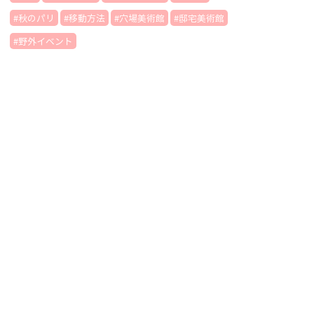
秋のパリ
移動方法
穴場美術館
邸宅美術館
野外イベント