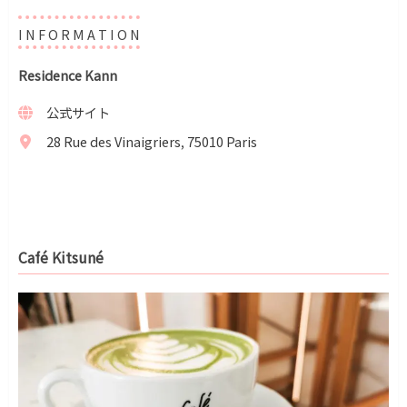
I N F O R M A T I O N
Residence Kann
公式サイト
28 Rue des Vinaigriers, 75010 Paris
Café Kitsuné