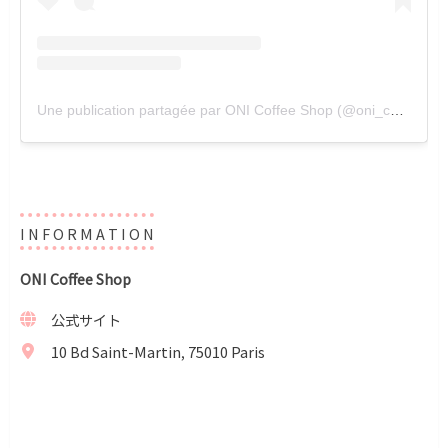
Une publication partagée par ONI Coffee Shop (@oni_coffeeshop)
I N F O R M A T I O N
ONI Coffee Shop
公式サイト
10 Bd Saint-Martin, 75010 Paris