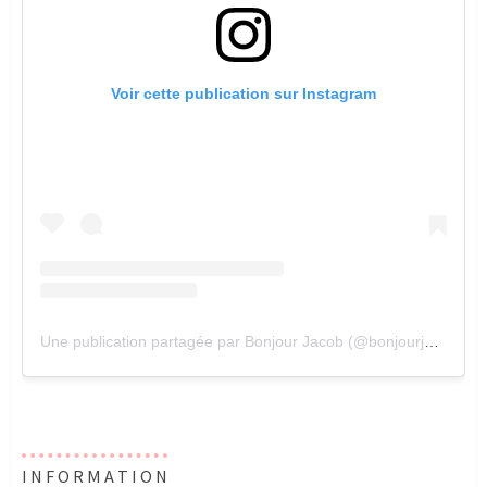
Voir cette publication sur Instagram
Une publication partagée par Bonjour Jacob (@bonjourjacob_)
I N F O R M A T I O N