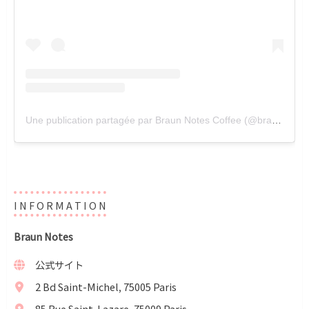
Une publication partagée par Braun Notes Coffee (@braunnotescoffee)
I N F O R M A T I O N
Braun Notes
公式サイト
2 Bd Saint-Michel, 75005 Paris
85 Rue Saint-Lazare, 75009 Paris