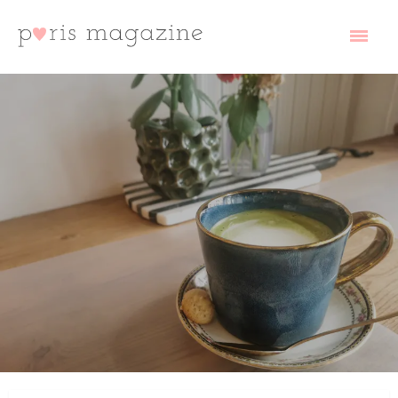
コ
ン
テ
ン
ツ
へ
paris magazine
ス
キ
ッ
プ