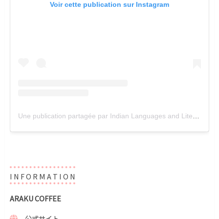
Voir cette publication sur Instagram
Une publication partagée par Indian Languages and Literature Enthusiasts in Paris (@ille_paris_official)
I N F O R M A T I O N
ARAKU COFFEE
公式サイト