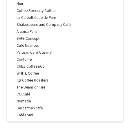
Noir
Coffee Specialty Coffee
La Caféothèque de Paris
Shakespeare and Company Café
Arabica Paris
SAFE Concept
Café Nuances
Partisan Café Artisanal
Coutume
CHĒZ Coffee&Co
WHITE Coffee
KB Coffee Roasters
The Beans on Fire
I/O Café
Nomade
Del carmen café
Café Lomi