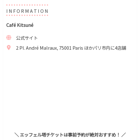
I N F O R M A T I O N
Café Kitsuné
公式サイト
2 Pl. André Malraux, 75001 Paris ほかパリ市内に4店舗
＼ エッフェル塔チケットは事前予約が絶対おすすめ！ ／