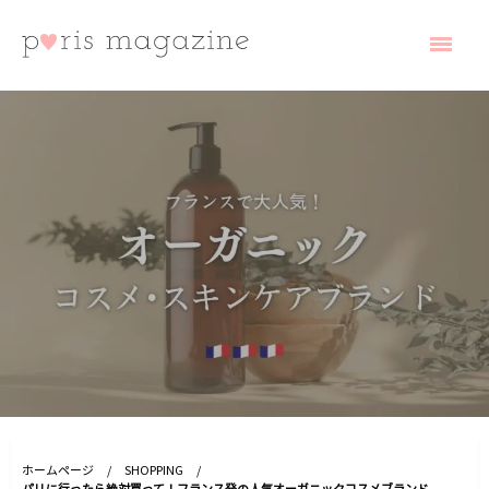
コ
ン
テ
ン
ツ
へ
paris magazine
ス
キ
ッ
プ
ホームページ
SHOPPING
パリに行ったら絶対買って！フランス発の人気オーガニックコスメブランド