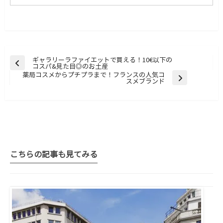
ギャラリーラファイエットで買える！10€以下の
前
コスパ&見た目◎のお土産
の
薬局コスメからプチプラまで！フランスの人気コ
投
次
スメブランド
稿
投
の
投
稿
稿
ナ
ビ
ゲ
ー
こちらの記事も見てみる
シ
ョ
ン