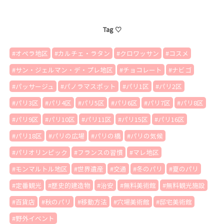
Tag ♡
オペラ地区
カルチェ・ラタン
クロワッサン
コスメ
サン・ジェルマン・デ・プレ地区
チョコレート
ナビゴ
パッサージュ
パノラマスポット
パリ1区
パリ2区
パリ3区
パリ4区
パリ5区
パリ6区
パリ7区
パリ8区
パリ9区
パリ10区
パリ11区
パリ15区
パリ16区
パリ18区
パリの広場
パリの橋
パリの気候
パリオリンピック
フランスの習慣
マレ地区
モンマルトル地区
世界遺産
交通
冬のパリ
夏のパリ
定番観光
歴史的建造物
治安
無料美術館
無料観光施設
百貨店
秋のパリ
移動方法
穴場美術館
邸宅美術館
野外イベント