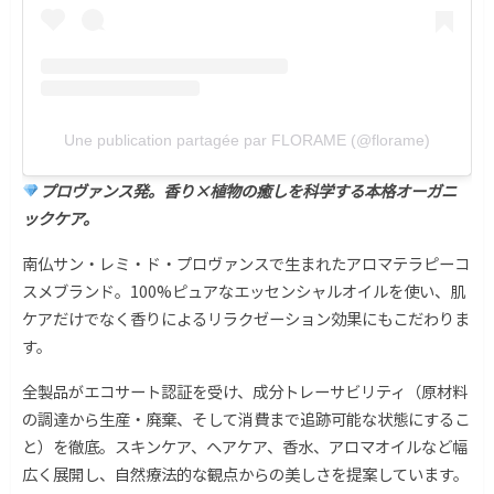
Une publication partagée par FLORAME (@florame)
プロヴァンス発。香り×植物の癒しを科学する本格オーガニ
ックケア。
南仏サン・レミ・ド・プロヴァンスで生まれたアロマテラピーコ
スメブランド。100%ピュアなエッセンシャルオイルを使い、肌
ケアだけでなく香りによるリラクゼーション効果にもこだわりま
す。
全製品がエコサート認証を受け、成分トレーサビリティ（原材料
の調達から生産・廃棄、そして消費まで追跡可能な状態にするこ
と）を徹底。スキンケア、ヘアケア、香水、アロマオイルなど幅
広く展開し、自然療法的な観点からの美しさを提案しています。