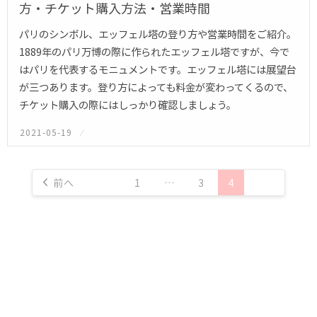
方・チケット購入方法・営業時間
パリのシンボル、エッフェル塔の登り方や営業時間をご紹介。
1889年のパリ万博の際に作られたエッフェル塔ですが、今で
はパリを代表するモニュメントです。エッフェル塔には展望台
が三つあります。登り方によっても料金が変わってくるので、
チケット購入の際にはしっかり確認しましょう。
2021-05-19
投
稿
日:
投
前へ
1
…
3
4
稿
の
ペ
ー
ジ
送
り