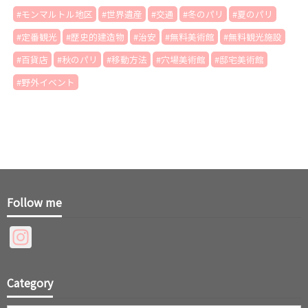
モンマルトル地区
世界遺産
交通
冬のパリ
夏のパリ
定番観光
歴史的建造物
治安
無料美術館
無料観光施設
百貨店
秋のパリ
移動方法
穴場美術館
邸宅美術館
野外イベント
Follow me
Instagram
Category