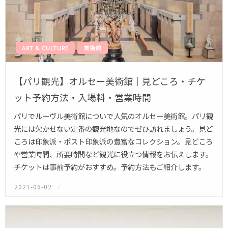
ART & CULTURE
美術館
【パリ観光】オルセー美術館｜見どころ・チケ
ット予約方法・入場料・営業時間
パリでルーヴル美術館についで人気のオルセー美術館。パリ観
光には欠かせない定番の観光地なのでぜひ訪れましょう。見ど
ころは印象派・ポスト印象派の豊富なコレクション。見どころ
や営業時間、所要時間など観光に役立つ情報をお伝えします。
チケットは事前予約がおすすめ。予約方法もご紹介します。
2021-06-02
投
稿
日: