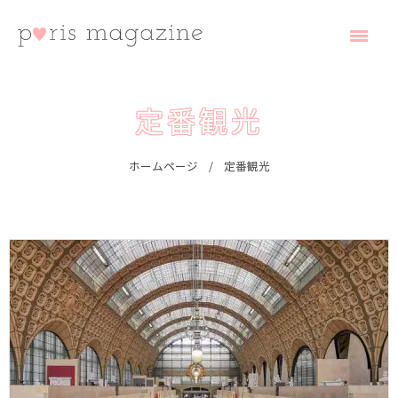
コ
ン
テ
ン
ツ
へ
paris magazine
ス
キ
定番観光
ッ
プ
ホームページ
定番観光