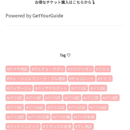
お得なチケット購入はこちらから
Powered by
GetYourGuide
Tag ♡
オペラ地区
カルチェ・ラタン
クロワッサン
コスメ
サン・ジェルマン・デ・プレ地区
チョコレート
ナビゴ
パッサージュ
パノラマスポット
パリ1区
パリ2区
パリ3区
パリ4区
パリ5区
パリ6区
パリ7区
パリ8区
パリ9区
パリ10区
パリ11区
パリ15区
パリ16区
パリ18区
パリの広場
パリの橋
パリの気候
パリオリンピック
フランスの習慣
マレ地区