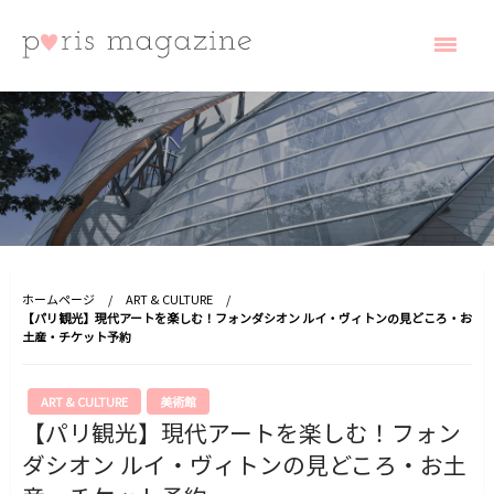
コ
ン
テ
ン
ツ
へ
paris magazine
ス
キ
ッ
プ
ホームページ
ART & CULTURE
【パリ観光】現代アートを楽しむ！フォンダシオン ルイ・ヴィトンの見どころ・お
土産・チケット予約
ART & CULTURE
美術館
【パリ観光】現代アートを楽しむ！フォン
ダシオン ルイ・ヴィトンの見どころ・お土